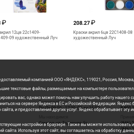
₽
₽
3
208.27
акрил 12цв 22с1409-
Краски акрил 6цв 22С1408-08
1409-09 художественный Луч
художественный Луч
доставляемый компанией ООО «ЯНДЕКС», 119021, Россия, Москва, ул
льшие текстовые файлы, размещаемые на компьютере пользователе
ровать вас, однако может помочь нам улучшить работу нашего са
Время работы
Звонок
раниться на сервере Яндекса в ЕС и Российской Федерации. Яндек
Пн-Пт 09:00 - 17:30, Сб до 15:00
8 800 
о сайта, и предоставления других услуг. Яндекс обрабатывает эту
Мы находимся
Прини
Самара, ул. Товарная, 5г
(846) 
ствующие настройки в браузере. Также вы можете использовать инс
(846) 
й сайта. Используя этот сайт, вы соглашаетесь на обработку данн
Можете нам написать