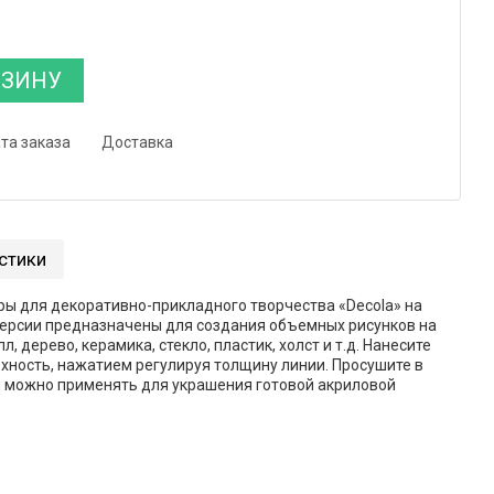
РЗИНУ
та заказа
Доставка
стики
ы для декоративно-прикладного творчества «Decola» на
персии предназначены для создания объемных рисунков на
, дерево, керамика, стекло, пластик, холст и т.д. Нанесите
хность, нажатием регулируя толщину линии. Просушите в
ры можно применять для украшения готовой акриловой