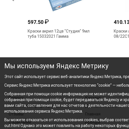
₽
597.50
410.1
Краски акрил 12цв "Студия" 9мл
Краски 
туба 15032021 Гамма
08/22С
Мы используем Яндекс Метрику
Этот сайт использует сервис веб-аналитики Яндекс Метрика, пре
Сервис Яндекс Метрика использует технологию “cookie” — небо
Собранная при помощи cookie информация не может идентифици
Помощь
Каталог
собранная при помощи cookie, будет передаваться Яндексу и х
вами сайта, составления для нас отчетов о деятельности нашег
Политика конфиденциальности
Доставка и оплата
использования сервиса Яндекс Метрика.
Отзывы
Главная
Вы можете отказаться от использования cookies, выбрав соответ
О компании
Бренды
out.html Однако это может повлиять на работу некоторых функци