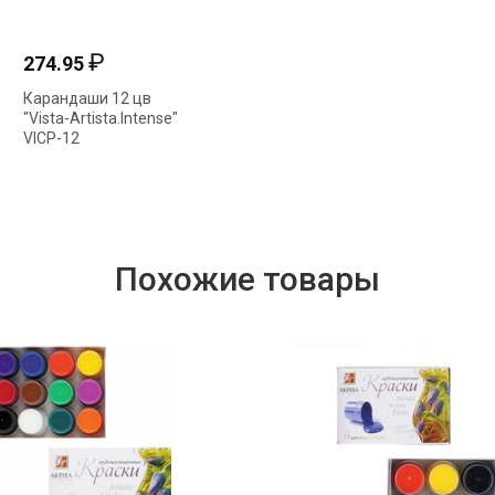
₽
₽
274.95
233.12
Карандаши 12 цв
Папка для пастели А4
"Vista-Artista.Intense"
8л 4цв "Пастельный
VICP-12
класс" 150г/м² П-3930
Похожие товары