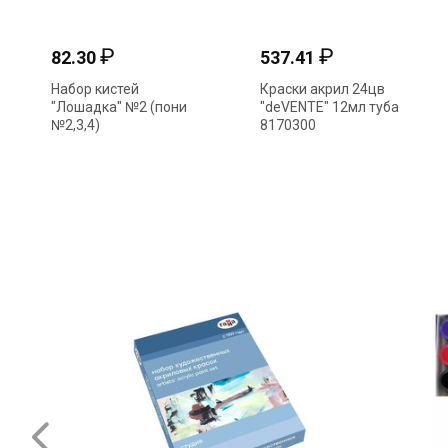
₽
₽
82.30
537.41
Набор кистей
Краски акрил 24цв
"Лошадка" №2 (пони
"deVENTE" 12мл туба
№2,3,4)
8170300