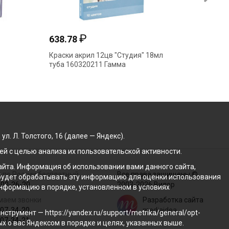
₽
638.78
597.5
Краски акрил 12цв "Студия" 18мл
Краски 
туба 160320211 Гамма
туба 15
. Л. Толстого, 16 (далее — Яндекс).
й с целью анализа их пользовательской активности.
йта. Информация об использовании вами данного сайта,
 по России бесплатный
Все права защищены ©
с будет обрабатывать эту информацию для оценки использования
100-26-20
2003-2026 Вилор
 информацию в порядке, установленном в условиях
маем звонки
Разработка сайта
207-34-20
mediaidea
трумент — https://yandex.ru/support/metrika/general/opt-
207-34-21
ых о вас Яндексом в порядке и целях, указанных выше.