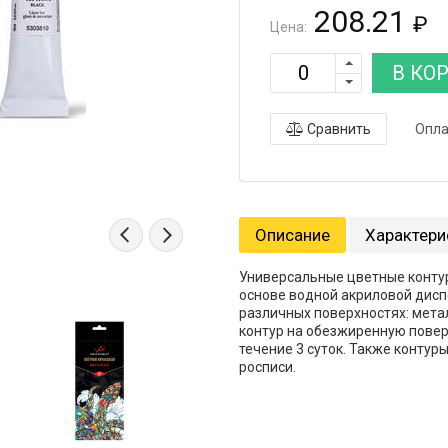
208.21
₽
Цена:
В КО
Сравнить
Опла
Описание
Характери
Универсальные цветные контур
основе водной акриловой дис
различных поверхностях: металл
контур на обезжиренную повер
течение 3 суток. Также конту
росписи.