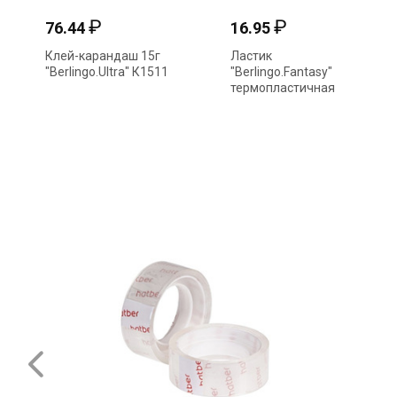
₽
₽
76.44
16.95
Клей-карандаш 15г
Ластик
"Berlingo.Ultra" К1511
"Berlingo.Fantasy"
термопластичная
резина Blc_00450