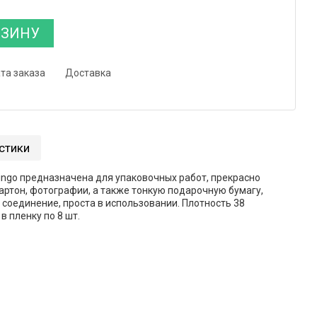
РЗИНУ
та заказа
Доставка
стики
lingo предназначена для упаковочных работ, прекрасно
артон, фотографии, а также тонкую подарочную бумагу,
 соединение, проста в использовании. Плотность 38
 пленку по 8 шт.