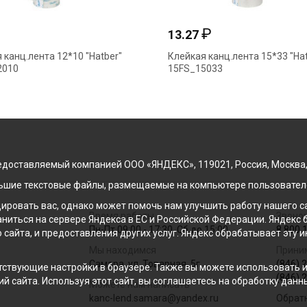
₽
₽
13.27
 канц.лента 12*10 "Hatber"
Клейкая канц.лента 15*33 "Hat
2010
15FS_15033
доставляемый компанией ООО «ЯНДЕКС», 119021, Россия, Москва, ул
льшие текстовые файлы, размещаемые на компьютере пользователе
ровать вас, однако может помочь нам улучшить работу нашего са
Время работы
Звонок
раниться на сервере Яндекса в ЕС и Российской Федерации. Яндек
Пн-Пт 09:00 - 17:30, Сб до 15:00
8 800 
о сайта, и предоставления других услуг. Яндекс обрабатывает эту
Мы находимся
Прини
Самара, ул. Товарная, 5г
(846) 
ствующие настройки в браузере. Также вы можете использовать инс
(846) 
й сайта. Используя этот сайт, вы соглашаетесь на обработку данн
Можете нам написать
kanc-lend.samara@yandex.ru
Обрат