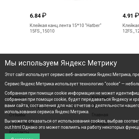
₽
6.84
4.91
Клейкая канц.лента 15*10 "Hatber"
Клейкая
15FS_15010
12FS_1
Мы используем Яндекс Метрику
Этот сайт использует сервис веб-аналитики Яндекс Метрика, пре
Сервис Яндекс Метрика использует технологию “cookie” — небо
Собранная при помощи cookie информация не может идентифици
Помощь
Каталог
собранная при помощи cookie, будет передаваться Яндексу и х
вами сайта, составления для нас отчетов о деятельности нашег
Политика конфиденциальности
Доставка и оплата
использования сервиса Яндекс Метрика.
Отзывы
Главная
Вы можете отказаться от использования cookies, выбрав соответ
О компании
Бренды
out.html Однако это может повлиять на работу некоторых функци
Контакты