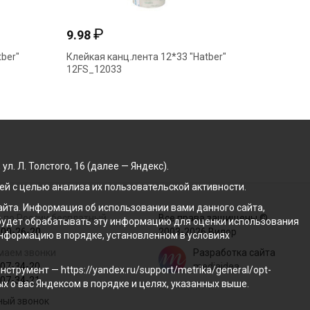
₽
₽
9.98
6.84
ber"
Клейкая канц.лента 12*33 "Hatber"
Клейкая
12FS_12033
15FS_1
. Л. Толстого, 16 (далее — Яндекс).
й с целью анализа их пользовательской активности.
йта. Информация об использовании вами данного сайта,
 по России бесплатный
Все права защищены ©
с будет обрабатывать эту информацию для оценки использования
100-26-20
2003-2026 Вилор
 информацию в порядке, установленном в условиях
маем звонки
Разработка сайта
207-34-20
mediaidea
трумент — https://yandex.ru/support/metrika/general/opt-
207-34-21
ых о вас Яндексом в порядке и целях, указанных выше.
ный звонок