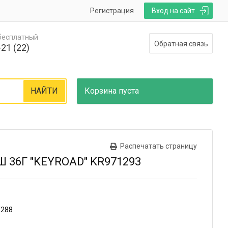
Регистрация
Вход на сайт
 бесплатный
Обратная связь
21 (22)
НАЙТИ
Корзина
пуста
Распечатать страницу
36Г "KEYROAD" KR971293
/288