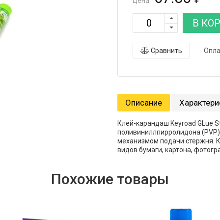
Цена:
В КО
Сравнить
Опла
Описание
Характери
Клей-карандаш Keyroad GLue St
поливиниллпирролидона (PVP),
механизмом подачи стержня. К
видов бумаги, картона, фотогр
Похожие товары