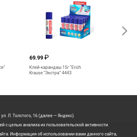
₽
69.99
88.10
ce"
Клей-карандаш 15г "Erich
Клей-кар
Krause."Экстра" 4443
К1512
. Л. Толстого, 16 (далее — Яндекс).
й с целью анализа их пользовательской активности.
йта. Информация об использовании вами данного сайта,