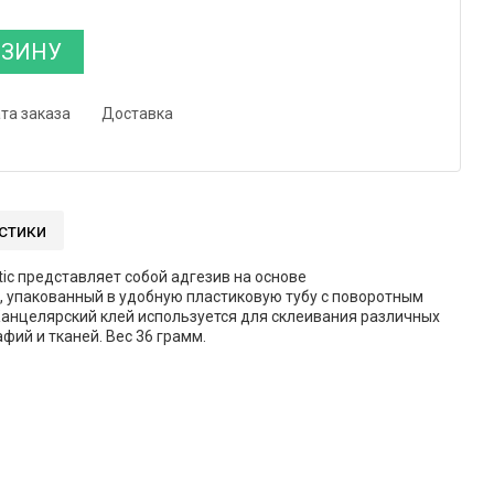
РЗИНУ
та заказа
Доставка
стики
ic представляет собой адгезив на основе
 упакованный в удобную пластиковую тубу с поворотным
анцелярский клей используется для склеивания различных
афий и тканей. Вес 36 грамм.