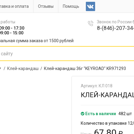
авка и оплата
Отзывы
Помощь
 работы
Звонок по России
8-(846)-207-34-
09:00 - 17:30
9:00 - 15:00
альная сумма заказа от 1500 рублей
▼ /
Клей-карандаш /
Клей-карандаш 36г "KEYROAD" KR971293
Артикул: КЛ 018
КЛЕЙ-КАРАНДАШ 
Есть в наличии
482 шт
Количество в упаковке 12
67.80
₽