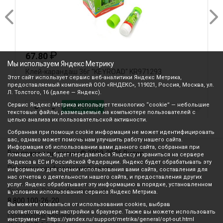
₽
67.80
Мы используем Яндекс Метрику
Клей-карандаш 36г "KEYROAD" KR971293
К
Этот сайт использует сервис веб-аналитики Яндекс Метрика,
предоставляемый компанией ООО «ЯНДЕКС», 119021, Россия, Москва, ул.
Л. Толстого, 16 (далее — Яндекс).
Сервис Яндекс Метрика использует технологию “cookie” — небольшие
В корзину
текстовые файлы, размещаемые на компьютере пользователей с
целью анализа их пользовательской активности.
Собранная при помощи cookie информация не может идентифицировать
вас, однако может помочь нам улучшить работу нашего сайта.
Информация об использовании вами данного сайта, собранная при
Все права защищены © 2003-2026 Вилор
помощи cookie, будет передаваться Яндексу и храниться на сервере
Яндекса в ЕС и Российской Федерации. Яндекс будет обрабатывать эту
Политика конфиденциальности
информацию для оценки использования вами сайта, составления для
нас отчетов о деятельности нашего сайта, и предоставления других
услуг. Яндекс обрабатывает эту информацию в порядке, установленном
Звонок по России бесплатный
в условиях использования сервиса Яндекс Метрика.
8 800 100-26-20
Вы можете отказаться от использования cookies, выбрав
соответствующие настройки в браузере. Также вы можете использовать
Принимаем звонки
инструмент — https://yandex.ru/support/metrika/general/opt-out.html