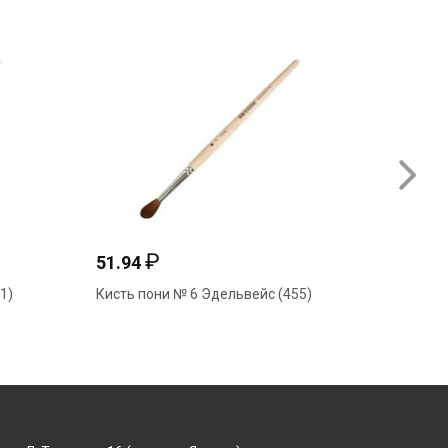
₽
51.94
49.14
1)
Кисть пони № 6 Эдельвейс (455)
Кисть щ
Эдельве