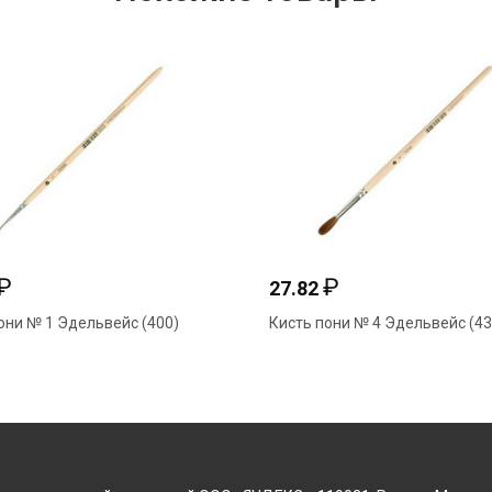
₽
₽
27.82
они № 1 Эдельвейс (400)
Кисть пони № 4 Эдельвейс (43