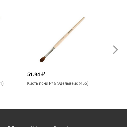
₽
51.94
49.14
1)
Кисть пони № 6 Эдельвейс (455)
Кисть щ
Эдельве