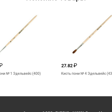
₽
₽
27.82
они № 1 Эдельвейс (400)
Кисть пони № 4 Эдельвейс (43