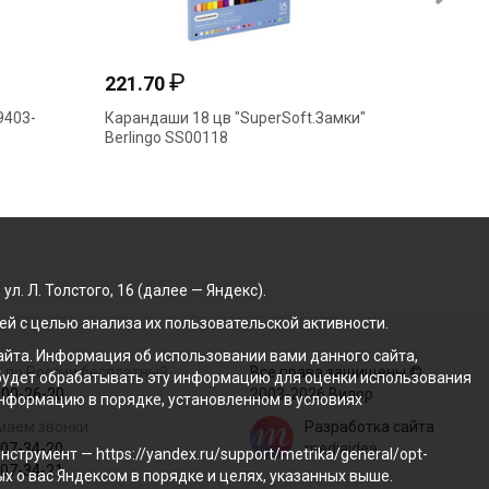
₽
221.70
64.50
9403-
Карандаши 18 цв "SuperSoft.Замки"
Каранда
Berlingo SS00118
пластик
. Л. Толстого, 16 (далее — Яндекс).
й с целью анализа их пользовательской активности.
йта. Информация об использовании вами данного сайта,
 по России бесплатный
Все права защищены ©
с будет обрабатывать эту информацию для оценки использования
100-26-20
2003-2026 Вилор
 информацию в порядке, установленном в условиях
маем звонки
Разработка сайта
207-34-20
mediaidea
трумент — https://yandex.ru/support/metrika/general/opt-
207-34-21
ых о вас Яндексом в порядке и целях, указанных выше.