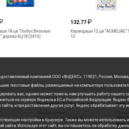
₽
₽
132.77
ши 18 цв "Глобус.Веселые
Карандаши 12 цв "ACMELIAE" 
" дерево КЦ18 (5410)
12
доставляемый компанией ООО «ЯНДЕКС», 119021, Россия, Москва, ул
льшие текстовые файлы, размещаемые на компьютере пользователе
ровать вас, однако может помочь нам улучшить работу нашего са
Время работы
Звонок
раниться на сервере Яндекса в ЕС и Российской Федерации. Яндек
Пн-Пт 09:00 - 17:30, Сб до 15:00
8 800 
о сайта, и предоставления других услуг. Яндекс обрабатывает эту
Мы находимся
Прини
Самара, ул. Товарная, 5г
(846) 
ствующие настройки в браузере. Также вы можете использовать инс
(846) 
й сайта. Используя этот сайт, вы соглашаетесь на обработку данн
Можете нам написать