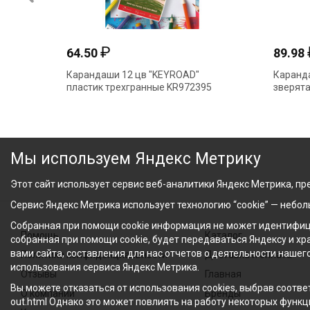
₽
64.50
89.98
Карандаши 12 цв "KEYROAD"
Каранда
пластик трехгранные KR972395
зверята
Мы используем Яндекс Метрику
Этот сайт использует сервис веб-аналитики Яндекс Метрика, пре
Сервис Яндекс Метрика использует технологию “cookie” — небо
Собранная при помощи cookie информация не может идентифици
Помощь
Каталог
собранная при помощи cookie, будет передаваться Яндексу и х
вами сайта, составления для нас отчетов о деятельности нашег
Политика конфиденциальности
Доставка и оплата
использования сервиса Яндекс Метрика.
Отзывы
Главная
Вы можете отказаться от использования cookies, выбрав соответ
О компании
Бренды
out.html Однако это может повлиять на работу некоторых функци