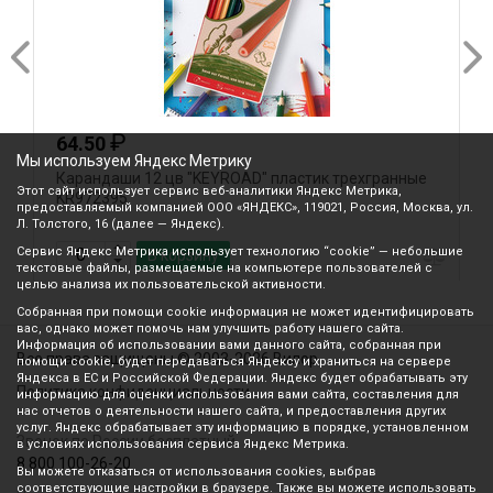
₽
64.50
Мы используем Яндекс Метрику
Карандаши 12 цв "KEYROAD" пластик трехгранные
К
Этот сайт использует сервис веб-аналитики Яндекс Метрика,
KR972395
К
предоставляемый компанией ООО «ЯНДЕКС», 119021, Россия, Москва, ул.
Л. Толстого, 16 (далее — Яндекс).
Сервис Яндекс Метрика использует технологию “cookie” — небольшие
В корзину
текстовые файлы, размещаемые на компьютере пользователей с
целью анализа их пользовательской активности.
Собранная при помощи cookie информация не может идентифицировать
вас, однако может помочь нам улучшить работу нашего сайта.
Информация об использовании вами данного сайта, собранная при
Все права защищены © 2003-2026 Вилор
помощи cookie, будет передаваться Яндексу и храниться на сервере
Яндекса в ЕС и Российской Федерации. Яндекс будет обрабатывать эту
Политика конфиденциальности
информацию для оценки использования вами сайта, составления для
нас отчетов о деятельности нашего сайта, и предоставления других
услуг. Яндекс обрабатывает эту информацию в порядке, установленном
Звонок по России бесплатный
в условиях использования сервиса Яндекс Метрика.
8 800 100-26-20
Вы можете отказаться от использования cookies, выбрав
соответствующие настройки в браузере. Также вы можете использовать