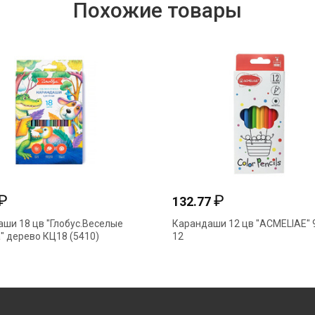
Похожие товары
₽
₽
132.77
ши 18 цв "Глобус.Веселые
Карандаши 12 цв "ACMELIAE" 
" дерево КЦ18 (5410)
12