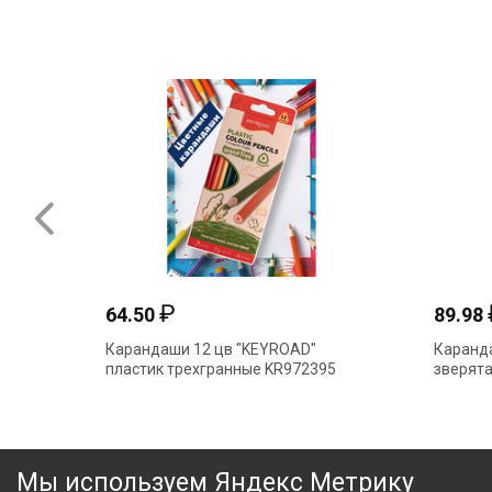
₽
64.50
89.98
Карандаши 12 цв "KEYROAD"
Каранда
пластик трехгранные KR972395
зверята
Мы используем Яндекс Метрику