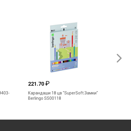
₽
221.70
64.50
9403-
Карандаши 18 цв "SuperSoft.Замки"
Каранда
Berlingo SS00118
пластик