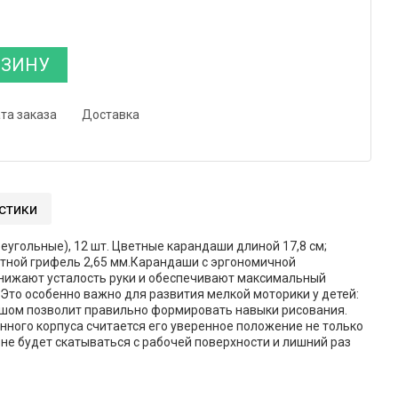
РЗИНУ
та заказа
Доставка
стики
еугольные), 12 шт. Цветные карандаши длиной 17,8 см;
ветной грифель 2,65 мм.Карандаши с эргономичной
снижают усталость руки и обеспечивают максимальный
 Это особенно важно для развития мелкой моторики у детей:
ашом позволит правильно формировать навыки рисования.
ного корпуса считается его уверенное положение не только
ш не будет скатываться с рабочей поверхности и лишний раз