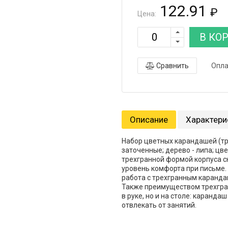
122.91
₽
Цена:
В КО
Сравнить
Опла
Описание
Характери
Набор цветных карандашей (тр
заточенные; дерево - липа; ц
трехгранной формой корпуса 
уровень комфорта при письме.
работа с трехгранным каранд
Также преимуществом трехгран
в руке, но и на столе: каранда
отвлекать от занятий.