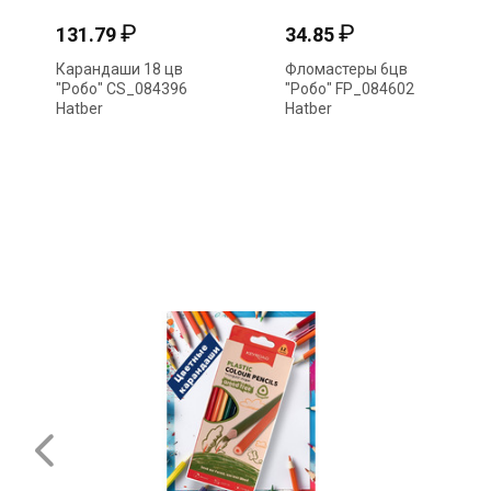
₽
₽
131.79
34.85
Карандаши 18 цв
Фломастеры 6цв
"Робо" CS_084396
"Робо" FP_084602
Hatber
Hatber