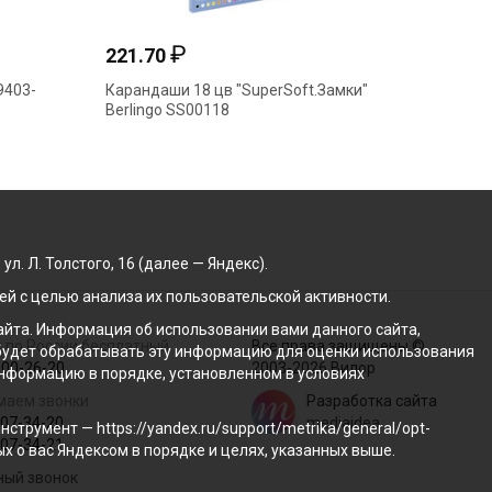
₽
221.70
64.50
9403-
Карандаши 18 цв "SuperSoft.Замки"
Каранда
Berlingo SS00118
пластик
. Л. Толстого, 16 (далее — Яндекс).
й с целью анализа их пользовательской активности.
йта. Информация об использовании вами данного сайта,
 по России бесплатный
Все права защищены ©
с будет обрабатывать эту информацию для оценки использования
100-26-20
2003-2026 Вилор
 информацию в порядке, установленном в условиях
маем звонки
Разработка сайта
207-34-20
mediaidea
трумент — https://yandex.ru/support/metrika/general/opt-
207-34-21
ых о вас Яндексом в порядке и целях, указанных выше.
ный звонок