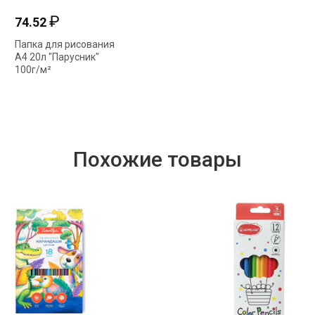
₽
74.52
Папка для рисования
А4 20л "Парусник"
100г/м²
20Бр4тВ_31083 085629
Hatber
Похожие товары