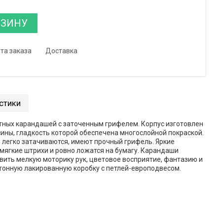
РЗИНУ
та заказа
Доставка
стики
тных карандашей с заточенным грифелем. Корпус изготовлен
ины, гладкость которой обеспечена многослойной покраской.
и легко затачиваются, имеют прочный грифель. Яркие
ягкие штрихи и ровно ложатся на бумагу. Карандаши
ить мелкую моторику рук, цветовое восприятие, фантазию и
тонную лакированную коробку с петлей-европодвесом.