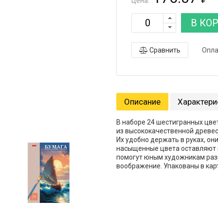
Цена:
В КО
Сравнить
Опла
Описание
Характери
В наборе 24 шестигранных цве
из высококачественной древес
Их удобно держать в руках, он
насыщенные цвета оставляют м
помогут юным художникам разв
воображение. Упакованы в кар