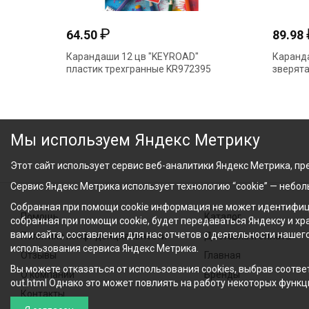
₽
64.50
89.98
Карандаши 12 цв "KEYROAD"
Каранда
пластик трехгранные KR972395
зверята
Мы используем Яндекс Метрику
Этот сайт использует сервис веб-аналитики Яндекс Метрика, пре
Сервис Яндекс Метрика использует технологию “cookie” — небо
Собранная при помощи cookie информация не может идентифици
Помощь
Каталог
собранная при помощи cookie, будет передаваться Яндексу и х
вами сайта, составления для нас отчетов о деятельности нашег
Политика конфиденциальности
Доставка и оплата
использования сервиса Яндекс Метрика.
Отзывы
Главная
Вы можете отказаться от использования cookies, выбрав соответ
О компании
Бренды
out.html Однако это может повлиять на работу некоторых функци
Контакты