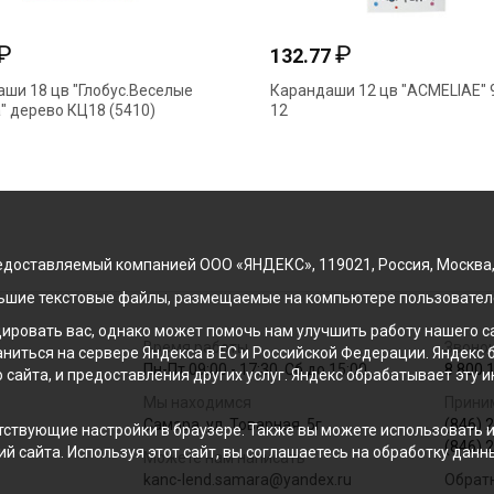
₽
₽
132.77
ши 18 цв "Глобус.Веселые
Карандаши 12 цв "ACMELIAE" 
" дерево КЦ18 (5410)
12
доставляемый компанией ООО «ЯНДЕКС», 119021, Россия, Москва, ул
льшие текстовые файлы, размещаемые на компьютере пользователе
ровать вас, однако может помочь нам улучшить работу нашего са
Время работы
Звонок
раниться на сервере Яндекса в ЕС и Российской Федерации. Яндек
Пн-Пт 09:00 - 17:30, Сб до 15:00
8 800 
о сайта, и предоставления других услуг. Яндекс обрабатывает эту
Мы находимся
Прини
Самара, ул. Товарная, 5г
(846) 
ствующие настройки в браузере. Также вы можете использовать инс
(846) 
й сайта. Используя этот сайт, вы соглашаетесь на обработку данн
Можете нам написать
kanc-lend.samara@yandex.ru
Обрат