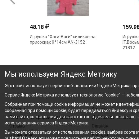
₽
48.18
159.9
Игрушка "Хаги-Ваги" силикон на
Игрушка
присосках 9*14см AN-3152
IT.Вось
21812
Мы используем Яндекс Метрику
Этот сайт использует сервис веб-аналитики Яндекс Метрика, пре
Сервис Яндекс Метрика использует технологию “cookie” — небо
Собранная при помощи cookie информация не может идентифици
Помощь
Каталог
собранная при помощи cookie, будет передаваться Яндексу и х
вами сайта, составления для нас отчетов о деятельности нашег
Политика конфиденциальности
Доставка и оплата
использования сервиса Яндекс Метрика.
Отзывы
Главная
Вы можете отказаться от использования cookies, выбрав соответ
О компании
Бренды
out.html Однако это может повлиять на работу некоторых функци