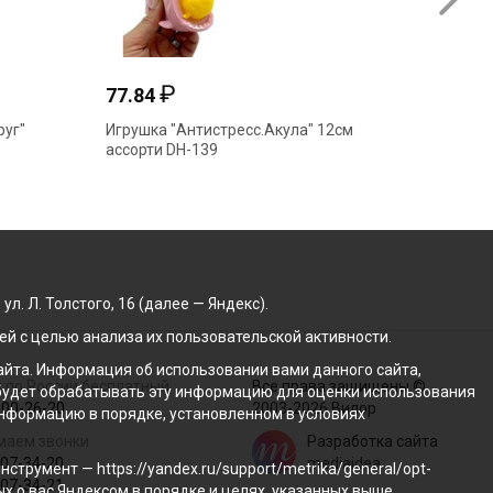
₽
77.84
48.18
руг"
Игрушка "Антистресс.Акула" 12см
Игрушка
ассорти DH-139
присоск
. Л. Толстого, 16 (далее — Яндекс).
й с целью анализа их пользовательской активности.
йта. Информация об использовании вами данного сайта,
 по России бесплатный
Все права защищены ©
с будет обрабатывать эту информацию для оценки использования
100-26-20
2003-2026 Вилор
 информацию в порядке, установленном в условиях
маем звонки
Разработка сайта
207-34-20
mediaidea
трумент — https://yandex.ru/support/metrika/general/opt-
207-34-21
ых о вас Яндексом в порядке и целях, указанных выше.