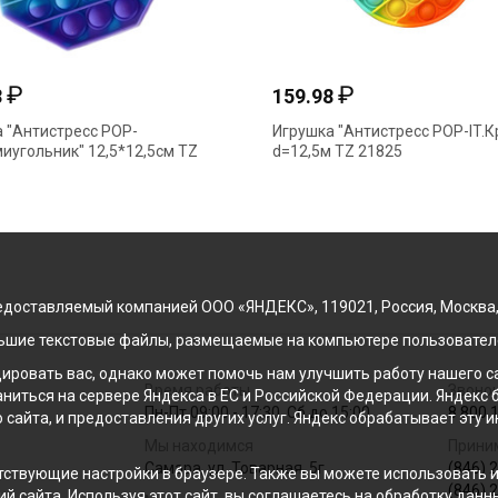
₽
₽
8
159.98
 "Антистресс POP-
Игрушка "Антистресс POP-IT.К
миугольник" 12,5*12,5см TZ
d=12,5м TZ 21825
доставляемый компанией ООО «ЯНДЕКС», 119021, Россия, Москва, ул
льшие текстовые файлы, размещаемые на компьютере пользователе
ровать вас, однако может помочь нам улучшить работу нашего са
Время работы
Звонок
раниться на сервере Яндекса в ЕС и Российской Федерации. Яндек
Пн-Пт 09:00 - 17:30, Сб до 15:00
8 800 
о сайта, и предоставления других услуг. Яндекс обрабатывает эту
Мы находимся
Прини
Самара, ул. Товарная, 5г
(846) 
ствующие настройки в браузере. Также вы можете использовать инс
(846) 
й сайта. Используя этот сайт, вы соглашаетесь на обработку данн