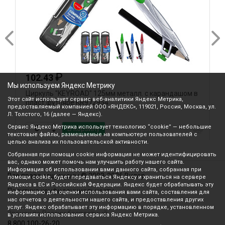
₽
102.43
Мы используем Яндекс Метрику
Циркуль "KEYROAD" 125мм металл. с карандашом в
Ц
Этот сайт использует сервис веб-аналитики Яндекс Метрика,
пласт.футляре KR972954
п
предоставляемый компанией ООО «ЯНДЕКС», 119021, Россия, Москва, ул.
Л. Толстого, 16 (далее — Яндекс).
Сервис Яндекс Метрика использует технологию “cookie” — небольшие
В корзину
текстовые файлы, размещаемые на компьютере пользователей с
целью анализа их пользовательской активности.
Собранная при помощи cookie информация не может идентифицировать
вас, однако может помочь нам улучшить работу нашего сайта.
Информация об использовании вами данного сайта, собранная при
Все права защищены © 2003-2026 Вилор
помощи cookie, будет передаваться Яндексу и храниться на сервере
Яндекса в ЕС и Российской Федерации. Яндекс будет обрабатывать эту
Политика конфиденциальности
информацию для оценки использования вами сайта, составления для
нас отчетов о деятельности нашего сайта, и предоставления других
услуг. Яндекс обрабатывает эту информацию в порядке, установленном
Звонок по России бесплатный
в условиях использования сервиса Яндекс Метрика.
8 800 100-26-20