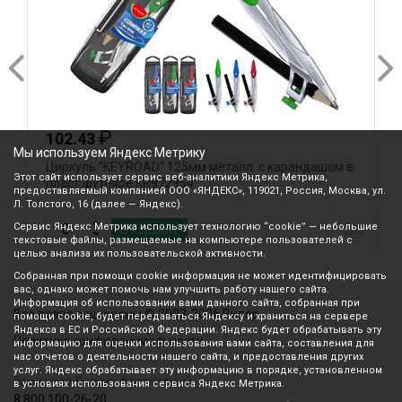
₽
102.43
Мы используем Яндекс Метрику
Циркуль "KEYROAD" 125мм металл. с карандашом в
Ц
Этот сайт использует сервис веб-аналитики Яндекс Метрика,
пласт.футляре KR972954
п
предоставляемый компанией ООО «ЯНДЕКС», 119021, Россия, Москва, ул.
Л. Толстого, 16 (далее — Яндекс).
Сервис Яндекс Метрика использует технологию “cookie” — небольшие
В корзину
текстовые файлы, размещаемые на компьютере пользователей с
целью анализа их пользовательской активности.
Собранная при помощи cookie информация не может идентифицировать
вас, однако может помочь нам улучшить работу нашего сайта.
Информация об использовании вами данного сайта, собранная при
Все права защищены © 2003-2026 Вилор
помощи cookie, будет передаваться Яндексу и храниться на сервере
Яндекса в ЕС и Российской Федерации. Яндекс будет обрабатывать эту
Политика конфиденциальности
информацию для оценки использования вами сайта, составления для
нас отчетов о деятельности нашего сайта, и предоставления других
услуг. Яндекс обрабатывает эту информацию в порядке, установленном
Звонок по России бесплатный
в условиях использования сервиса Яндекс Метрика.
8 800 100-26-20