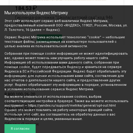
₽
184.53
Мы используем Яндекс Метрику
Гирлянда-растяжка "Школа/детский сад" код 946
Г
Этот сайт использует сервис веб-аналитики Яндекс Метрика,
970, 8-15
предоставляемый компанией ООО «ЯНДЕКС», 119021, Россия, Москва, ул.
Л. Толстого, 16 (далее — Яндекс).
Сервис Яндекс Метрика использует технологию “cookie” — небольшие
В корзину
текстовые файлы, размещаемые на компьютере пользователей с
целью анализа их пользовательской активности.
Собранная при помощи cookie информация не может идентифицировать
вас, однако может помочь нам улучшить работу нашего сайта.
Информация об использовании вами данного сайта, собранная при
Все права защищены © 2003-2026 Вилор
помощи cookie, будет передаваться Яндексу и храниться на сервере
Яндекса в ЕС и Российской Федерации. Яндекс будет обрабатывать эту
Политика конфиденциальности
информацию для оценки использования вами сайта, составления для
нас отчетов о деятельности нашего сайта, и предоставления других
услуг. Яндекс обрабатывает эту информацию в порядке, установленном
Звонок по России бесплатный
в условиях использования сервиса Яндекс Метрика.
8 800 100-26-20
Вы можете отказаться от использования cookies, выбрав
соответствующие настройки в браузере. Также вы можете использовать
Принимаем звонки
инструмент — https://yandex.ru/support/metrika/general/opt-out.html
(846) 207-34-20
Однако это может повлиять на работу некоторых функций сайта.
Используя этот сайт, вы соглашаетесь на обработку данных о вас
(846) 207-34-21
Яндексом в порядке и целях, указанных выше.
Обратный звонок
Я согласен