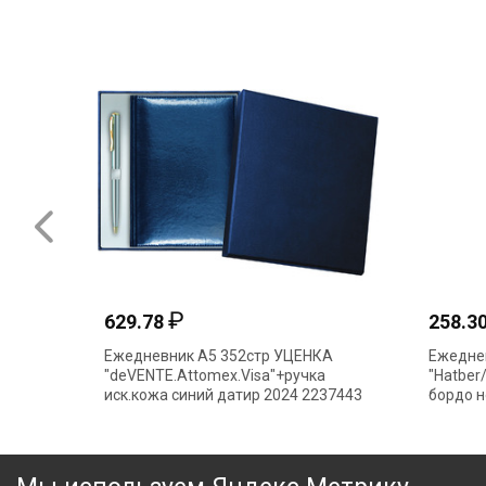
₽
629.78
258.3
Ежедневник А5 352стр УЦЕНКА
Ежедне
"deVENTE.Attomex.Visa"+ручка
"Hatber/
иск.кожа синий датир 2024 2237443
бордо 
в короб
УЦЕНК