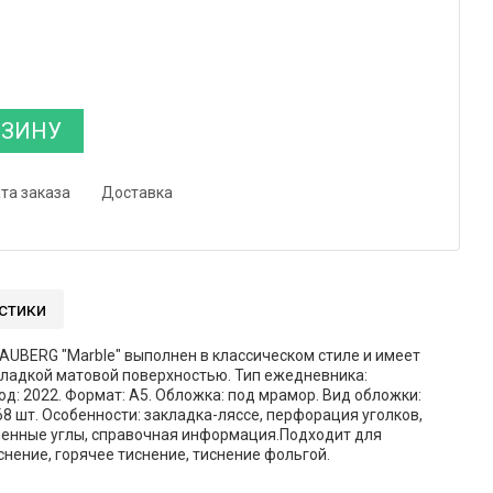
РЗИНУ
та заказа
Доставка
стики
UBERG "Marble" выполнен в классическом стиле и имеет
гладкой матовой поверхностью. Тип ежедневника:
од: 2022. Формат: А5. Обложка: под мрамор. Вид обложки:
68 шт. Особенности: закладка-ляссе, перфорация уголков,
ленные углы, справочная информация.Подходит для
нение, горячее тиснение, тиснение фольгой.