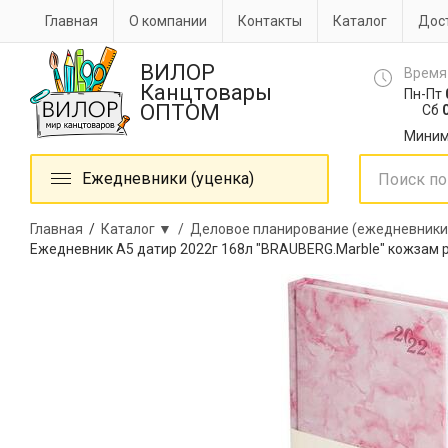
Главная
О компании
Контакты
Каталог
Дост
ВИЛОР
Время
Канцтовары
Пн-Пт
ОПТОМ
Сб
0
Миним
Ежедневники (уценка)
Главная
/
Каталог ▼ /
Деловое планирование (ежедневники
Ежедневник А5 датир 2022г 168л "BRAUBERG.Marble" кожзам