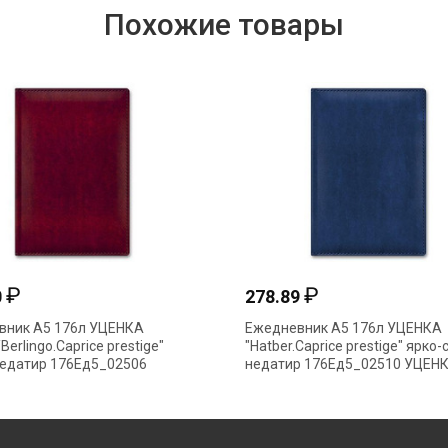
Похожие товары
₽
₽
0
278.89
вник А5 176л УЦЕНКА
Ежедневник А5 176л УЦЕНКА
Berlingo.Caprice prestige"
"Hatber.Caprice prestige" ярко
недатир 176Ед5_02506
недатир 176Ед5_02510 УЦЕН
А