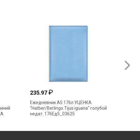
₽
235.97
629.7
Ежедневник А5 176л УЦЕНКА
Ежедне
-синий
"Hatber/Berlingo.Tijus iguana" голубой
"deVENT
КА
недат. 176Ед5_03625
иск.кож
в короб