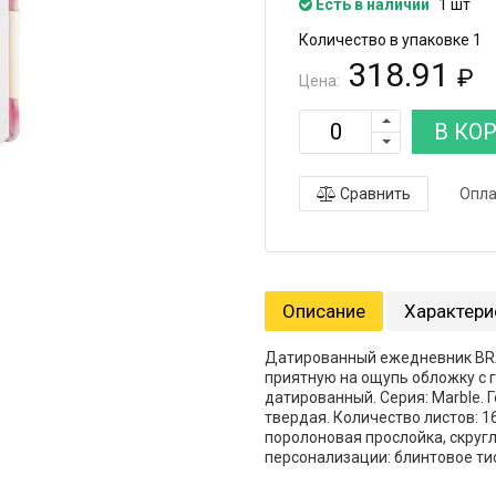
Есть в наличии
1 шт
Количество в упаковке 1
318.91
₽
Цена:
В КО
Сравнить
Опла
Описание
Характери
Датированный ежедневник BRA
приятную на ощупь обложку с 
датированный. Серия: Marble. Г
твердая. Количество листов: 1
поролоновая прослойка, скруг
персонализации: блинтовое тис