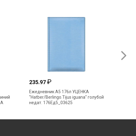
₽
235.97
629.7
Ежедневник А5 176л УЦЕНКА
Ежедне
-синий
"Hatber/Berlingo.Tijus iguana" голубой
"deVENT
КА
недат. 176Ед5_03625
иск.кож
в короб