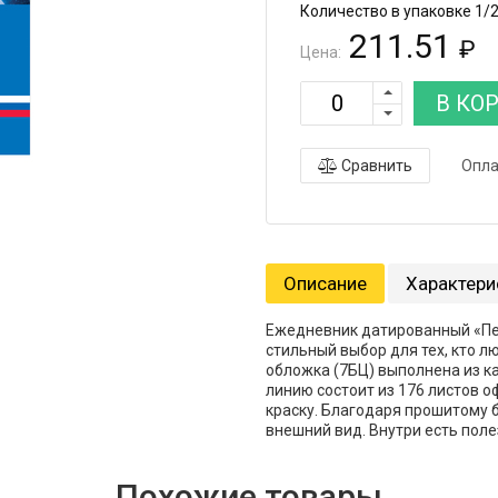
Количество в упаковке 1/
211.51
₽
Цена:
В КО
Сравнить
Опла
Описание
Характери
Ежедневник датированный «Пер
стильный выбор для тех, кто лю
обложка (7БЦ) выполнена из к
линию состоит из 176 листов о
краску. Благодаря прошитому 
внешний вид. Внутри есть пол
Похожие товары