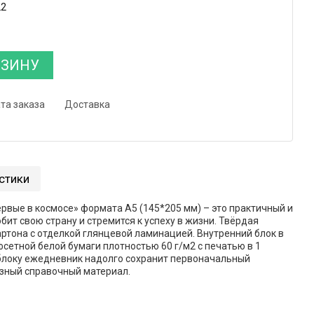
22
РЗИНУ
та заказа
Доставка
стики
вые в космосе» формата А5 (145*205 мм) – это практичный и
бит свою страну и стремится к успеху в жизни. Твёрдая
артона с отделкой глянцевой ламинацией. Внутренний блок в
фсетной белой бумаги плотностью 60 г/м2 с печатью в 1
блоку ежедневник надолго сохранит первоначальный
езный справочный материал.