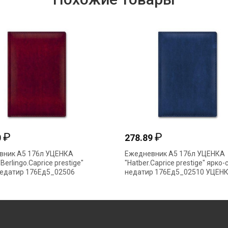
₽
₽
0
278.89
вник А5 176л УЦЕНКА
Ежедневник А5 176л УЦЕНКА
Berlingo.Caprice prestige"
"Hatber.Caprice prestige" ярко
недатир 176Ед5_02506
недатир 176Ед5_02510 УЦЕН
А