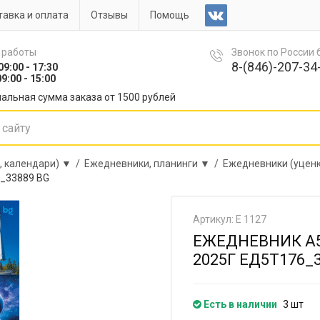
авка и оплата
Отзывы
Помощь
 работы
Звонок по России
8-(846)-207-34-
09:00 - 17:30
9:00 - 15:00
альная сумма заказа от 1500 рублей
, календари) ▼ /
Ежедневники, планинги ▼ /
Ежедневники (уцен
6_33889 BG
Артикул: Е 1127
ЕЖЕДНЕВНИК А5
2025Г ЕД5Т176_
Есть в наличии
3 шт