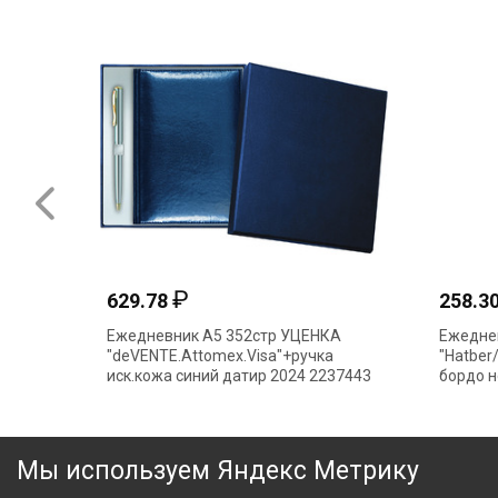
₽
629.78
258.3
Ежедневник А5 352стр УЦЕНКА
Ежедне
"deVENTE.Attomex.Visa"+ручка
"Hatber/
иск.кожа синий датир 2024 2237443
бордо 
в короб
УЦЕНК
Мы используем Яндекс Метрику