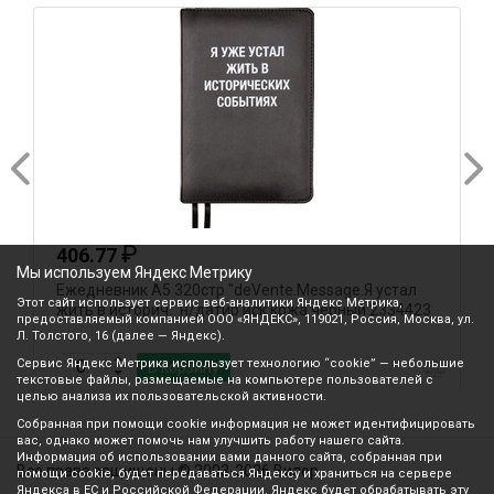
₽
406.77
Мы используем Яндекс Метрику
Ежедневник А5 320стр "deVente.Message.Я устал
Е
Этот сайт использует сервис веб-аналитики Яндекс Метрика,
жить в историч." н/датир иск.кожа черный 2334423
т
предоставляемый компанией ООО «ЯНДЕКС», 119021, Россия, Москва, ул.
Л. Толстого, 16 (далее — Яндекс).
Сервис Яндекс Метрика использует технологию “cookie” — небольшие
В корзину
текстовые файлы, размещаемые на компьютере пользователей с
целью анализа их пользовательской активности.
Собранная при помощи cookie информация не может идентифицировать
вас, однако может помочь нам улучшить работу нашего сайта.
Информация об использовании вами данного сайта, собранная при
Все права защищены © 2003-2026 Вилор
помощи cookie, будет передаваться Яндексу и храниться на сервере
Яндекса в ЕС и Российской Федерации. Яндекс будет обрабатывать эту