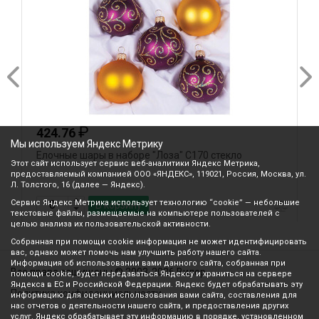
₽
424.76
Мы используем Яндекс Метрику
Елочные шары в наборе "Лоза" С170 стекло
Е
Этот сайт использует сервис веб-аналитики Яндекс Метрика,
предоставляемый компанией ООО «ЯНДЕКС», 119021, Россия, Москва, ул.
Л. Толстого, 16 (далее — Яндекс).
Сервис Яндекс Метрика использует технологию “cookie” — небольшие
В корзину
текстовые файлы, размещаемые на компьютере пользователей с
целью анализа их пользовательской активности.
Собранная при помощи cookie информация не может идентифицировать
вас, однако может помочь нам улучшить работу нашего сайта.
Информация об использовании вами данного сайта, собранная при
Все права защищены © 2003-2026 Вилор
помощи cookie, будет передаваться Яндексу и храниться на сервере
Яндекса в ЕС и Российской Федерации. Яндекс будет обрабатывать эту
Политика конфиденциальности
информацию для оценки использования вами сайта, составления для
нас отчетов о деятельности нашего сайта, и предоставления других
услуг. Яндекс обрабатывает эту информацию в порядке, установленном