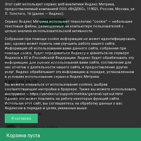
Елка Московская 150см зеленая 0315
У
Этот сайт использует сервис веб-аналитики Яндекс Метрика,
1
предоставляемый компанией ООО «ЯНДЕКС», 119021, Россия, Москва, ул.
Л. Толстого, 16 (далее — Яндекс).
Сервис Яндекс Метрика использует технологию “cookie” — небольшие
В корзину
текстовые файлы, размещаемые на компьютере пользователей с
целью анализа их пользовательской активности.
Собранная при помощи cookie информация не может идентифицировать
вас, однако может помочь нам улучшить работу нашего сайта.
Информация об использовании вами данного сайта, собранная при
Все права защищены © 2003-2026 Вилор
помощи cookie, будет передаваться Яндексу и храниться на сервере
Яндекса в ЕС и Российской Федерации. Яндекс будет обрабатывать эту
Политика конфиденциальности
информацию для оценки использования вами сайта, составления для
нас отчетов о деятельности нашего сайта, и предоставления других
услуг. Яндекс обрабатывает эту информацию в порядке, установленном
Звонок по России бесплатный
в условиях использования сервиса Яндекс Метрика.
8 800 100-26-20
Вы можете отказаться от использования cookies, выбрав
соответствующие настройки в браузере. Также вы можете использовать
Принимаем звонки
инструмент — https://yandex.ru/support/metrika/general/opt-out.html
(846) 207-34-20
Однако это может повлиять на работу некоторых функций сайта.
Используя этот сайт, вы соглашаетесь на обработку данных о вас
(846) 207-34-21
Яндексом в порядке и целях, указанных выше.
Обратный звонок
Я согласен
Разработка сайта
mediaidea
Корзина
пуста