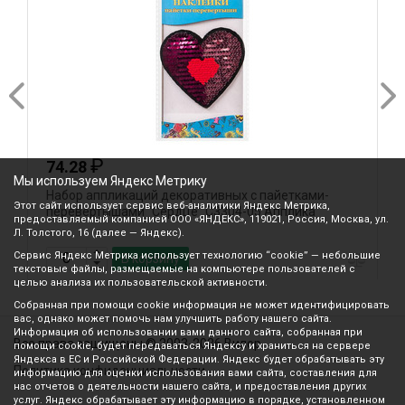
₽
74.28
Мы используем Яндекс Метрику
Набор аппликаций декоративных с пайетками-
Д
Этот сайт использует сервис веб-аналитики Яндекс Метрика,
перевертышами "Сердце" С3304-05 Апплика
3
предоставляемый компанией ООО «ЯНДЕКС», 119021, Россия, Москва, ул.
Л. Толстого, 16 (далее — Яндекс).
Сервис Яндекс Метрика использует технологию “cookie” — небольшие
В корзину
текстовые файлы, размещаемые на компьютере пользователей с
целью анализа их пользовательской активности.
Собранная при помощи cookie информация не может идентифицировать
вас, однако может помочь нам улучшить работу нашего сайта.
Информация об использовании вами данного сайта, собранная при
Все права защищены © 2003-2026 Вилор
помощи cookie, будет передаваться Яндексу и храниться на сервере
Яндекса в ЕС и Российской Федерации. Яндекс будет обрабатывать эту
Политика конфиденциальности
информацию для оценки использования вами сайта, составления для
нас отчетов о деятельности нашего сайта, и предоставления других
услуг. Яндекс обрабатывает эту информацию в порядке, установленном