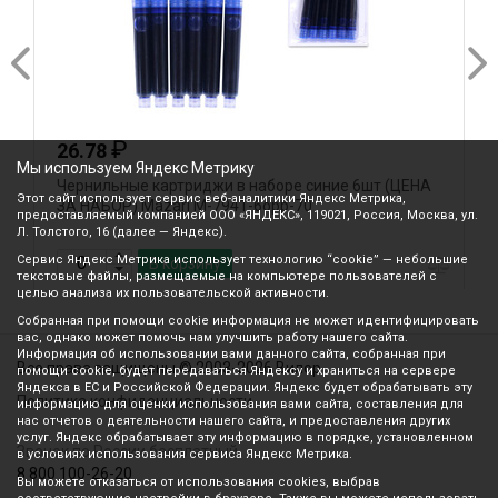
₽
26.78
Мы используем Яндекс Метрику
Чернильные картриджи в наборе синие 6шт (ЦЕНА
Ч
Этот сайт использует сервис веб-аналитики Яндекс Метрика,
ЗА НАБОР) Mazari М-7941-6орр-70
З
предоставляемый компанией ООО «ЯНДЕКС», 119021, Россия, Москва, ул.
Л. Толстого, 16 (далее — Яндекс).
Сервис Яндекс Метрика использует технологию “cookie” — небольшие
В корзину
текстовые файлы, размещаемые на компьютере пользователей с
целью анализа их пользовательской активности.
Собранная при помощи cookie информация не может идентифицировать
вас, однако может помочь нам улучшить работу нашего сайта.
Информация об использовании вами данного сайта, собранная при
Все права защищены © 2003-2026 Вилор
помощи cookie, будет передаваться Яндексу и храниться на сервере
Яндекса в ЕС и Российской Федерации. Яндекс будет обрабатывать эту
Политика конфиденциальности
информацию для оценки использования вами сайта, составления для
нас отчетов о деятельности нашего сайта, и предоставления других
услуг. Яндекс обрабатывает эту информацию в порядке, установленном
Звонок по России бесплатный
в условиях использования сервиса Яндекс Метрика.
8 800 100-26-20
Вы можете отказаться от использования cookies, выбрав