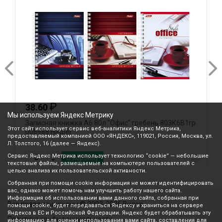
₽
38.60
Мы используем Яндекс Метрику
Записная книжка А6 80л "Офис" гребень 80ЗК6В1гр
З
Этот сайт использует сервис веб-аналитики Яндекс Метрика,
006988 Hatber
8
предоставляемый компанией ООО «ЯНДЕКС», 119021, Россия, Москва, ул.
Л. Толстого, 16 (далее — Яндекс).
Сервис Яндекс Метрика использует технологию “cookie” — небольшие
В корзину
текстовые файлы, размещаемые на компьютере пользователей с
целью анализа их пользовательской активности.
Собранная при помощи cookie информация не может идентифицировать
вас, однако может помочь нам улучшить работу нашего сайта.
Информация об использовании вами данного сайта, собранная при
Все права защищены © 2003-2026 Вилор
помощи cookie, будет передаваться Яндексу и храниться на сервере
Яндекса в ЕС и Российской Федерации. Яндекс будет обрабатывать эту
Политика конфиденциальности
информацию для оценки использования вами сайта, составления для