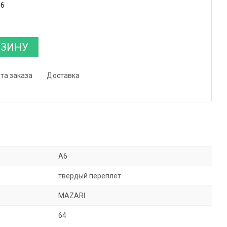
36
РЗИНУ
та заказа
Доставка
А6
твердый переплет
MAZARI
64