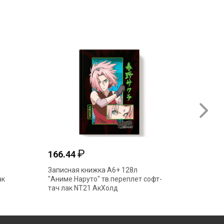
₽
166.44
39.84
Записная книжка А6+ 128л
Записна
ак
"Аниме.Наруто" тв.переплет софт-
гребень
тач лак NT21 АкХолд