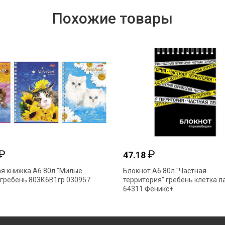
Похожие товары
₽
₽
47.18
я книжка А6 80л "Милые
Блокнот А6 80л "Частная
 гребень 80ЗК6В1гр 030957
территория" гребень клетка л
64311 Феникс+