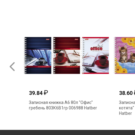
₽
39.84
38.60
Записная книжка А6 80л "Офис"
Записна
гребень 80ЗК6В1гр 006988 Hatber
котята"
Hatber