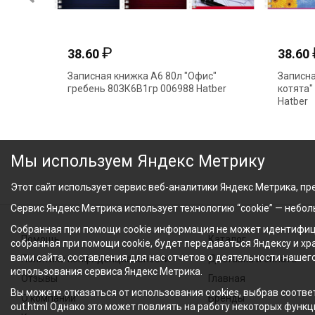
₽
₽
166.44
38.60
Записная книжка А6+ 128л
Записная книж
"Аниме.Наруто" тв.переплет софт-
гребень 80ЗК6В
тач лак NT21 АкХолд
Мы используем Яндекс Метрику
Этот сайт использует сервис веб-аналитики Яндекс Метрика, пре
Сервис Яндекс Метрика использует технологию “cookie” — небо
Собранная при помощи cookie информация не может идентифици
Помощь
Каталог
собранная при помощи cookie, будет передаваться Яндексу и х
вами сайта, составления для нас отчетов о деятельности нашег
Политика конфиденциальности
Доставка и оплата
использования сервиса Яндекс Метрика.
Отзывы
Главная
Вы можете отказаться от использования cookies, выбрав соответ
О компании
Бренды
out.html Однако это может повлиять на работу некоторых функци