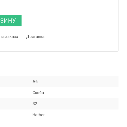
РЗИНУ
та заказа
Доставка
А6
Скоба
32
Hatber