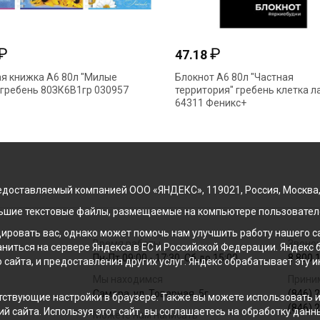
₽
38.60
ка А6 80л "Офис"
Записная книжка А6 80л "Милые
1гр 006988 Hatber
котята" гребень 80ЗК6В1гр 030957
Hatber
доставляемый компанией ООО «ЯНДЕКС», 119021, Россия, Москва, ул
льшие текстовые файлы, размещаемые на компьютере пользователе
ровать вас, однако может помочь нам улучшить работу нашего са
Время работы
Звонок
раниться на сервере Яндекса в ЕС и Российской Федерации. Яндек
Пн-Пт 09:00 - 17:30, Сб до 15:00
8 800 
о сайта, и предоставления других услуг. Яндекс обрабатывает эту
Мы находимся
Прини
Самара, ул. Товарная, 5г
(846) 
ствующие настройки в браузере. Также вы можете использовать инс
(846) 
й сайта. Используя этот сайт, вы соглашаетесь на обработку данн
Можете нам написать