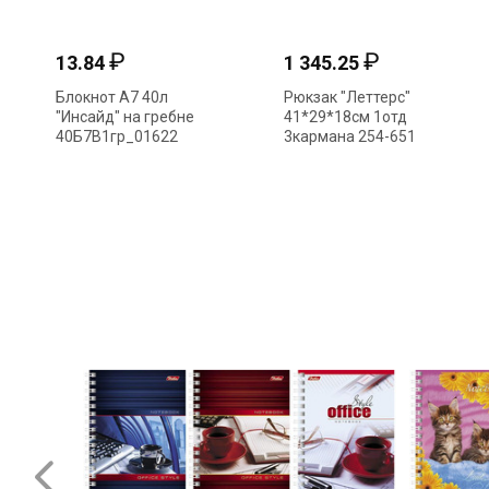
₽
₽
13.84
1 345.25
Блокнот А7 40л
Рюкзак "Леттерс"
"Инсайд" на гребне
41*29*18см 1отд
40Б7B1гр_01622
3кармана 254-651
004691 Hatber