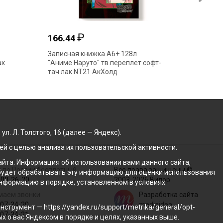
₽
₽
47.18
166.44
Блокнот А6 80л "Частная
Записная книж
территория" гребень клетка лак
"Аниме.Наруто"
64311 Феникс+
тач лак NT21 
. Л. Толстого, 16 (далее — Яндекс).
й с целью анализа их пользовательской активности.
йта. Информация об использовании вами данного сайта,
 по России бесплатный
Все права защищены ©
с будет обрабатывать эту информацию для оценки использования
100-26-20
2003-2026 Вилор
 информацию в порядке, установленном в условиях
маем звонки
Разработка сайта
207-34-20
mediaidea
трумент — https://yandex.ru/support/metrika/general/opt-
207-34-21
ых о вас Яндексом в порядке и целях, указанных выше.