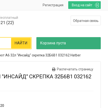
Регистрация
Вход на сайт
 бесплатный
Обратная связь
21 (22)
НАЙТИ
Корзина
пуста
от А6 32л "Инсайд" скрепка 32Б6В1 032162 Hatber
Распечатать страницу
 "ИНСАЙД" СКРЕПКА 32Б6В1 032162
120