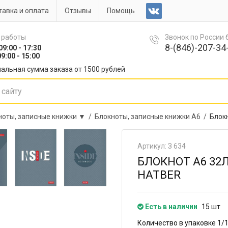
авка и оплата
Отзывы
Помощь
 работы
Звонок по России
8-(846)-207-34-
09:00 - 17:30
9:00 - 15:00
альная сумма заказа от 1500 рублей
ноты, записные книжки ▼ /
Блокноты, записные книжки А6 /
Блокн
Артикул: З 634
БЛОКНОТ А6 32Л
HATBER
Есть в наличии
15 шт
Количество в упаковке 1/