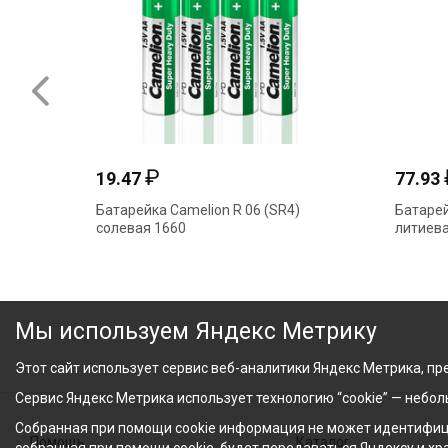
₽
19.47
77.93
Батарейка Camelion R 06 (SR4)
Батарей
солевая 1660
литиева
Мы используем Яндекс Метрику
Этот сайт использует сервис веб-аналитики Яндекс Метрика, пре
Сервис Яндекс Метрика использует технологию “cookie” — небо
Собранная при помощи cookie информация не может идентифици
Помощь
Каталог