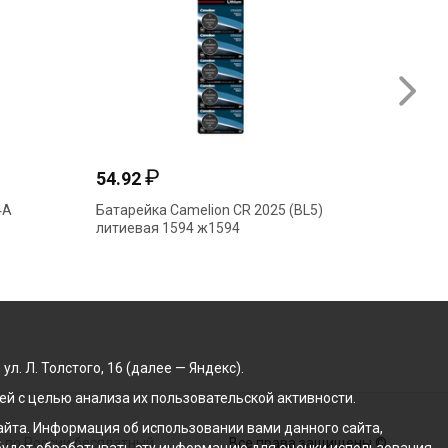
₽
54.92
19.47
4А
Батарейка Camelion CR 2025 (BL5)
Батарей
литиевая 1594 ж1594
солевая
. Л. Толстого, 16 (далее — Яндекс).
й с целью анализа их пользовательской активности.
йта. Информация об использовании вами данного сайта,
 по России бесплатный
Все права защищены ©