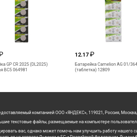
₽
₽
12.17
ка GP CR 2025 (DL2025)
Батарейка Camelion AG 01/36
я BC5 064981
(таблетка) 12809
доставляемый компанией ООО «ЯНДЕКС», 119021, Россия, Москва, ул
льшие текстовые файлы, размещаемые на компьютере пользователе
ровать вас, однако может помочь нам улучшить работу нашего са
Время работы
Звонок