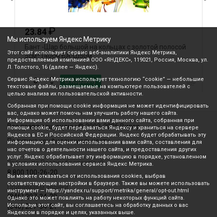
₽
23.84
Мы используем Яндекс Метрику
Бант -Шар большой на кольцах с золотой полосой
Б
Этот сайт использует сервис веб-аналитики Яндекс Метрика,
5см*140см БА-Ш50м
Б
предоставляемый компанией ООО «ЯНДЕКС», 119021, Россия, Москва, ул.
Л. Толстого, 16 (далее — Яндекс).
Сервис Яндекс Метрика использует технологию “cookie” — небольшие
В корзину
текстовые файлы, размещаемые на компьютере пользователей с
целью анализа их пользовательской активности.
Собранная при помощи cookie информация не может идентифицировать
вас, однако может помочь нам улучшить работу нашего сайта.
Информация об использовании вами данного сайта, собранная при
Все права защищены © 2003-2026 Вилор
помощи cookie, будет передаваться Яндексу и храниться на сервере
Яндекса в ЕС и Российской Федерации. Яндекс будет обрабатывать эту
Политика конфиденциальности
информацию для оценки использования вами сайта, составления для
нас отчетов о деятельности нашего сайта, и предоставления других
услуг. Яндекс обрабатывает эту информацию в порядке, установленном
Звонок по России бесплатный
в условиях использования сервиса Яндекс Метрика.
8 800 100-26-20
Вы можете отказаться от использования cookies, выбрав
соответствующие настройки в браузере. Также вы можете использовать
Принимаем звонки
инструмент — https://yandex.ru/support/metrika/general/opt-out.html
(846) 207-34-20
Однако это может повлиять на работу некоторых функций сайта.
Используя этот сайт, вы соглашаетесь на обработку данных о вас
(846) 207-34-21
Яндексом в порядке и целях, указанных выше.