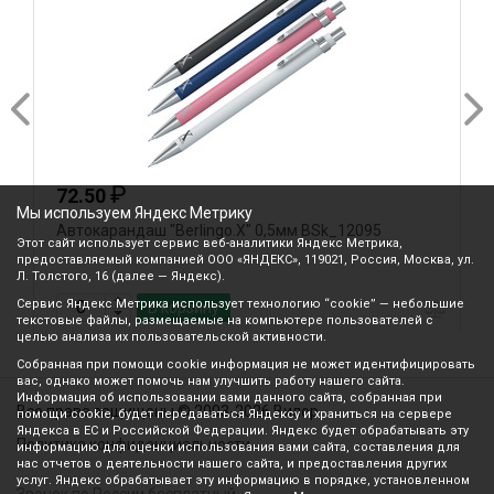
₽
72.50
Мы используем Яндекс Метрику
Автокарандаш "Berlingo.Х" 0,5мм BSk_12095
А
Этот сайт использует сервис веб-аналитики Яндекс Метрика,
B
предоставляемый компанией ООО «ЯНДЕКС», 119021, Россия, Москва, ул.
Л. Толстого, 16 (далее — Яндекс).
Сервис Яндекс Метрика использует технологию “cookie” — небольшие
В корзину
текстовые файлы, размещаемые на компьютере пользователей с
целью анализа их пользовательской активности.
Собранная при помощи cookie информация не может идентифицировать
вас, однако может помочь нам улучшить работу нашего сайта.
Информация об использовании вами данного сайта, собранная при
Все права защищены © 2003-2026 Вилор
помощи cookie, будет передаваться Яндексу и храниться на сервере
Яндекса в ЕС и Российской Федерации. Яндекс будет обрабатывать эту
Политика конфиденциальности
информацию для оценки использования вами сайта, составления для
нас отчетов о деятельности нашего сайта, и предоставления других
услуг. Яндекс обрабатывает эту информацию в порядке, установленном