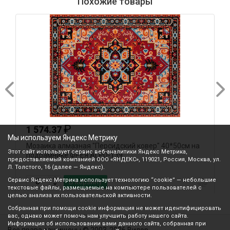
Похожие товары
₽
1 574.37
Мы используем Яндекс Метрику
Мозаика алмазная "Персидский ковер" 40*50см на
М
Этот сайт использует сервис веб-аналитики Яндекс Метрика,
подрамнике ФРЕЯ ALPD-139
предоставляемый компанией ООО «ЯНДЕКС», 119021, Россия, Москва, ул.
Л. Толстого, 16 (далее — Яндекс).
Сервис Яндекс Метрика использует технологию “cookie” — небольшие
В корзину
текстовые файлы, размещаемые на компьютере пользователей с
целью анализа их пользовательской активности.
Собранная при помощи cookie информация не может идентифицировать
вас, однако может помочь нам улучшить работу нашего сайта.
Информация об использовании вами данного сайта, собранная при