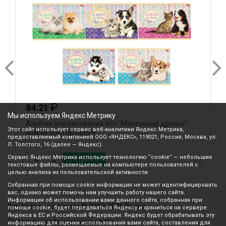
₽
84.21
Мы используем Яндекс Метрику
Альбом для рисования 40л "Маленькие друзья"
А
Этот сайт использует сервис веб-аналитики Яндекс Метрика,
40А4В 004128 Hatber
(
предоставляемый компанией ООО «ЯНДЕКС», 119021, Россия, Москва, ул.
Л. Толстого, 16 (далее — Яндекс).
Сервис Яндекс Метрика использует технологию “cookie” — небольшие
В корзину
текстовые файлы, размещаемые на компьютере пользователей с
целью анализа их пользовательской активности.
Собранная при помощи cookie информация не может идентифицировать
вас, однако может помочь нам улучшить работу нашего сайта.
Информация об использовании вами данного сайта, собранная при
Все права защищены © 2003-2026 Вилор
помощи cookie, будет передаваться Яндексу и храниться на сервере
Яндекса в ЕС и Российской Федерации. Яндекс будет обрабатывать эту
Политика конфиденциальности
информацию для оценки использования вами сайта, составления для