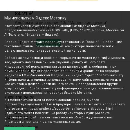
₽
84.21
Мы используем Яндекс Метрику
Альбом для рисования 40л "Маленькие друзья"
А
Этот сайт использует сервис веб-аналитики Яндекс Метрика,
40А4В 004128 Hatber
(
предоставляемый компанией ООО «ЯНДЕКС», 119021, Россия, Москва, ул.
Л. Толстого, 16 (далее — Яндекс).
Сервис Яндекс Метрика использует технологию “cookie” — небольшие
В корзину
текстовые файлы, размещаемые на компьютере пользователей с
целью анализа их пользовательской активности.
Собранная при помощи cookie информация не может идентифицировать
вас, однако может помочь нам улучшить работу нашего сайта.
Информация об использовании вами данного сайта, собранная при
Все права защищены © 2003-2026 Вилор
помощи cookie, будет передаваться Яндексу и храниться на сервере
Яндекса в ЕС и Российской Федерации. Яндекс будет обрабатывать эту
Политика конфиденциальности
информацию для оценки использования вами сайта, составления для
нас отчетов о деятельности нашего сайта, и предоставления других
услуг. Яндекс обрабатывает эту информацию в порядке, установленном
Звонок по России бесплатный
в условиях использования сервиса Яндекс Метрика.
8 800 100-26-20
Вы можете отказаться от использования cookies, выбрав
соответствующие настройки в браузере. Также вы можете использовать
Принимаем звонки
инструмент — https://yandex.ru/support/metrika/general/opt-out.html
(846) 207-34-20
Однако это может повлиять на работу некоторых функций сайта.
Используя этот сайт, вы соглашаетесь на обработку данных о вас
(846) 207-34-21
Яндексом в порядке и целях, указанных выше.
Обратный звонок