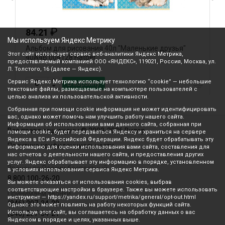
₽
84.21
Мы используем Яндекс Метрику
Альбом для рисования 40л "Маленькие друзья"
А
Этот сайт использует сервис веб-аналитики Яндекс Метрика,
40А4В 004128 Hatber
(
предоставляемый компанией ООО «ЯНДЕКС», 119021, Россия, Москва, ул.
Л. Толстого, 16 (далее — Яндекс).
Сервис Яндекс Метрика использует технологию “cookie” — небольшие
В корзину
текстовые файлы, размещаемые на компьютере пользователей с
целью анализа их пользовательской активности.
Собранная при помощи cookie информация не может идентифицировать
вас, однако может помочь нам улучшить работу нашего сайта.
Информация об использовании вами данного сайта, собранная при
Все права защищены © 2003-2026 Вилор
помощи cookie, будет передаваться Яндексу и храниться на сервере
Яндекса в ЕС и Российской Федерации. Яндекс будет обрабатывать эту
Политика конфиденциальности
информацию для оценки использования вами сайта, составления для
нас отчетов о деятельности нашего сайта, и предоставления других
услуг. Яндекс обрабатывает эту информацию в порядке, установленном
Звонок по России бесплатный
в условиях использования сервиса Яндекс Метрика.
8 800 100-26-20
Вы можете отказаться от использования cookies, выбрав
соответствующие настройки в браузере. Также вы можете использовать
Принимаем звонки
инструмент — https://yandex.ru/support/metrika/general/opt-out.html
(846) 207-34-20
Однако это может повлиять на работу некоторых функций сайта.
Используя этот сайт, вы соглашаетесь на обработку данных о вас
(846) 207-34-21
Яндексом в порядке и целях, указанных выше.