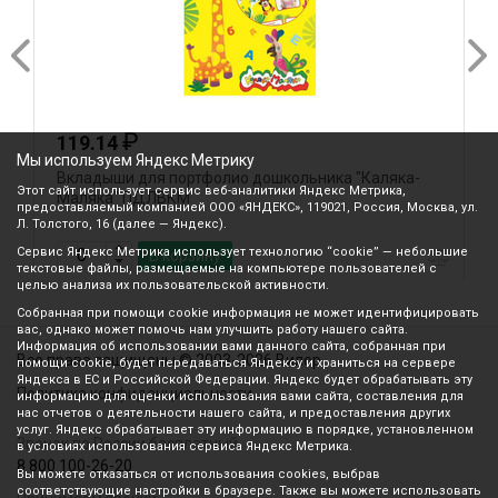
₽
119.14
Мы используем Яндекс Метрику
Вкладыши для портфолио дошкольника "Каляка-
К
Этот сайт использует сервис веб-аналитики Яндекс Метрика,
Маляка" ПДЛВКМ
предоставляемый компанией ООО «ЯНДЕКС», 119021, Россия, Москва, ул.
Л. Толстого, 16 (далее — Яндекс).
Сервис Яндекс Метрика использует технологию “cookie” — небольшие
В корзину
текстовые файлы, размещаемые на компьютере пользователей с
целью анализа их пользовательской активности.
Собранная при помощи cookie информация не может идентифицировать
вас, однако может помочь нам улучшить работу нашего сайта.
Информация об использовании вами данного сайта, собранная при
Все права защищены © 2003-2026 Вилор
помощи cookie, будет передаваться Яндексу и храниться на сервере
Яндекса в ЕС и Российской Федерации. Яндекс будет обрабатывать эту
Политика конфиденциальности
информацию для оценки использования вами сайта, составления для
нас отчетов о деятельности нашего сайта, и предоставления других
услуг. Яндекс обрабатывает эту информацию в порядке, установленном
Звонок по России бесплатный
в условиях использования сервиса Яндекс Метрика.
8 800 100-26-20
Вы можете отказаться от использования cookies, выбрав
соответствующие настройки в браузере. Также вы можете использовать