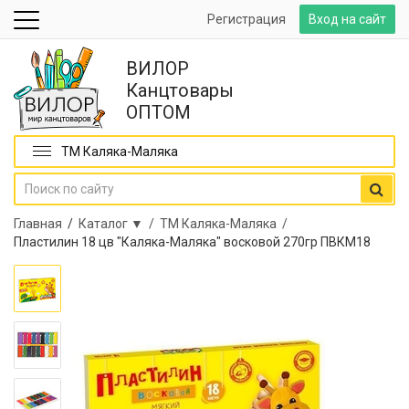
Регистрация
Вход на сайт
ВИЛОР
Канцтовары
ОПТОМ
ТМ Каляка-Маляка
Главная
/
Каталог ▼ /
ТМ Каляка-Маляка /
Пластилин 18 цв "Каляка-Маляка" восковой 270гр ПВКМ18