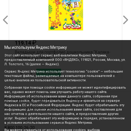
₽
119.14
Мы используем Яндекс Метрику
Вкладыши для портфолио дошкольника "Каляка-
К
Этот сайт использует сервис веб-аналитики Яндекс Метрика,
Маляка" ПДЛВКМ
предоставляемый компанией ООО «ЯНДЕКС», 119021, Россия, Москва, ул.
Л. Толстого, 16 (далее — Яндекс).
Сервис Яндекс Метрика использует технологию “cookie” — небольшие
В корзину
текстовые файлы, размещаемые на компьютере пользователей с
целью анализа их пользовательской активности.
Собранная при помощи cookie информация не может идентифицировать
вас, однако может помочь нам улучшить работу нашего сайта.
Информация об использовании вами данного сайта, собранная при
Все права защищены © 2003-2026 Вилор
помощи cookie, будет передаваться Яндексу и храниться на сервере
Яндекса в ЕС и Российской Федерации. Яндекс будет обрабатывать эту
Политика конфиденциальности
информацию для оценки использования вами сайта, составления для
нас отчетов о деятельности нашего сайта, и предоставления других
услуг. Яндекс обрабатывает эту информацию в порядке, установленном
Звонок по России бесплатный
в условиях использования сервиса Яндекс Метрика.
8 800 100-26-20
Вы можете отказаться от использования cookies, выбрав