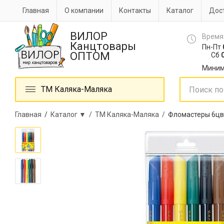
Главная
О компании
Контакты
Каталог
Дост
ВИЛОР
Время
Канцтовары
Пн-Пт
ОПТОМ
Сб
0
Миним
ТМ Каляка-Маляка
Главная
/
Каталог ▼ /
ТМ Каляка-Маляка /
Фломастеры 6цв