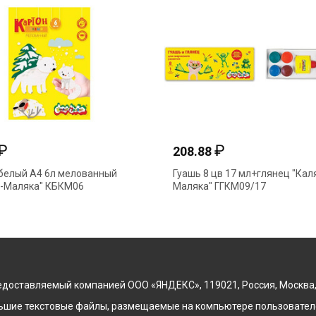
₽
₽
208.88
белый А4 6л мелованный
Гуашь 8 цв 17 мл+глянец "Кал
а-Маляка" КБКМ06
Маляка" ГГКМ09/17
доставляемый компанией ООО «ЯНДЕКС», 119021, Россия, Москва, ул
льшие текстовые файлы, размещаемые на компьютере пользователе