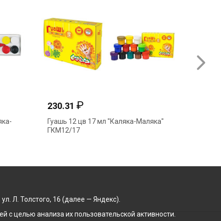
₽
230.31
яка-
Гуашь 12 цв 17 мл "Каляка-Маляка"
ГКМ12/17
. Л. Толстого, 16 (далее — Яндекс).
й с целью анализа их пользовательской активности.