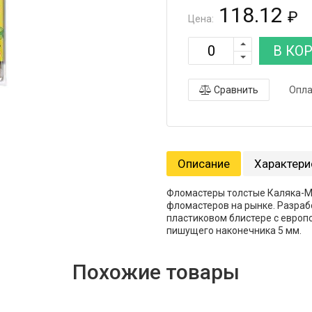
118.12
₽
Цена:
В КО
Сравнить
Опла
Описание
Характери
Фломастеры толстые Каляка-Ма
фломастеров на рынке. Разрабо
пластиковом блистере с европ
пишущего наконечника 5 мм.
Похожие товары