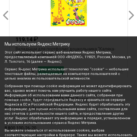
₽
119.14
Мы используем Яндекс Метрику
Вкладыши для портфолио дошкольника "Каляка-
К
Этот сайт использует сервис веб-аналитики Яндекс Метрика,
Маляка" ПДЛВКМ
предоставляемый компанией ООО «ЯНДЕКС», 119021, Россия, Москва, ул.
Л. Толстого, 16 (далее — Яндекс).
Сервис Яндекс Метрика использует технологию “cookie” — небольшие
В корзину
текстовые файлы, размещаемые на компьютере пользователей с
целью анализа их пользовательской активности.
Собранная при помощи cookie информация не может идентифицировать
вас, однако может помочь нам улучшить работу нашего сайта.
Информация об использовании вами данного сайта, собранная при
Все права защищены © 2003-2026 Вилор
помощи cookie, будет передаваться Яндексу и храниться на сервере
Яндекса в ЕС и Российской Федерации. Яндекс будет обрабатывать эту
Политика конфиденциальности
информацию для оценки использования вами сайта, составления для
нас отчетов о деятельности нашего сайта, и предоставления других
услуг. Яндекс обрабатывает эту информацию в порядке, установленном
Звонок по России бесплатный
в условиях использования сервиса Яндекс Метрика.
8 800 100-26-20
Вы можете отказаться от использования cookies, выбрав
соответствующие настройки в браузере. Также вы можете использовать